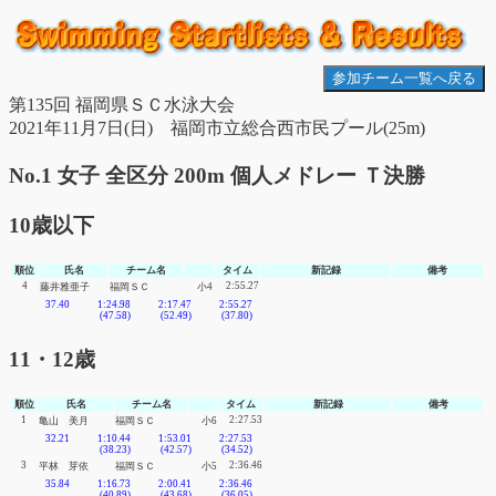
参加チーム一覧へ戻る
第135回 福岡県ＳＣ水泳大会
2021年11月7日(日) 福岡市立総合西市民プール(25m)
No.1 女子 全区分 200m 個人メドレー Ｔ決勝
10歳以下
順位
氏名
チーム名
タイム
新記録
備考
4
2:55.27
藤井雅亜子
福岡ＳＣ
小4
37.40
1:24.98
2:17.47
2:55.27
(47.58)
(52.49)
(37.80)
11・12歳
順位
氏名
チーム名
タイム
新記録
備考
1
2:27.53
亀山 美月
福岡ＳＣ
小6
32.21
1:10.44
1:53.01
2:27.53
(38.23)
(42.57)
(34.52)
3
2:36.46
平林 芽依
福岡ＳＣ
小5
35.84
1:16.73
2:00.41
2:36.46
(40.89)
(43.68)
(36.05)