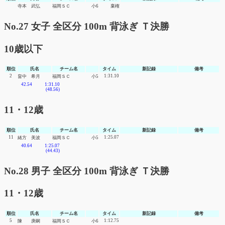
寺本 武弘
福岡ＳＣ
小6
棄権
No.27 女子 全区分 100m 背泳ぎ Ｔ決勝
10歳以下
順位
氏名
チーム名
タイム
新記録
備考
2
1:31.10
畠中 希月
福岡ＳＣ
小5
42.54
1:31.10
(48.56)
11・12歳
順位
氏名
チーム名
タイム
新記録
備考
11
1:25.07
緒方 美波
福岡ＳＣ
小5
40.64
1:25.07
(44.43)
No.28 男子 全区分 100m 背泳ぎ Ｔ決勝
11・12歳
順位
氏名
チーム名
タイム
新記録
備考
5
1:12.75
陳 庚嗣
福岡ＳＣ
小6