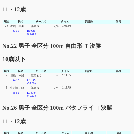
11・12歳
順位
氏名
チーム名
タイム
新記録
備考
20
1:09.86
毛利 心美
福岡ＳＣ
小6
33.58
1:09.86
(36.28)
No.22 男子 全区分 100m 自由形 Ｔ決勝
10歳以下
順位
氏名
チーム名
タイム
新記録
備考
2
1:11.85
清島 一誠
福岡ＳＣ
小4
34.19
1:11.85
(37.66)
5
1:15.79
中村進志朗
福岡ＳＣ
小4
35.52
1:15.79
(40.27)
No.26 男子 全区分 100m バタフライ Ｔ決勝
11・12歳
順位
氏名
チーム名
タイム
新記録
備考