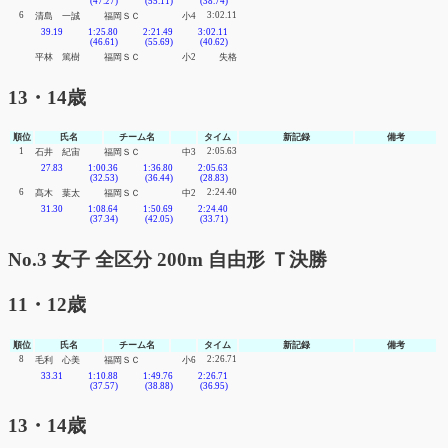
(47.27)
(55.11)
(38.74)
6
3:02.11
清島 一誠
福岡ＳＣ
小4
39.19
1:25.80
2:21.49
3:02.11
(46.61)
(55.69)
(40.62)
平林 篤樹
福岡ＳＣ
小2
失格
13・14歳
順位
氏名
チーム名
タイム
新記録
備考
1
2:05.63
石井 紀宙
福岡ＳＣ
中3
27.83
1:00.36
1:36.80
2:05.63
(32.53)
(36.44)
(28.83)
6
2:24.40
髙木 葉太
福岡ＳＣ
中2
31.30
1:08.64
1:50.69
2:24.40
(37.34)
(42.05)
(33.71)
No.3 女子 全区分 200m 自由形 Ｔ決勝
11・12歳
順位
氏名
チーム名
タイム
新記録
備考
8
2:26.71
毛利 心美
福岡ＳＣ
小6
33.31
1:10.88
1:49.76
2:26.71
(37.57)
(38.88)
(36.95)
13・14歳