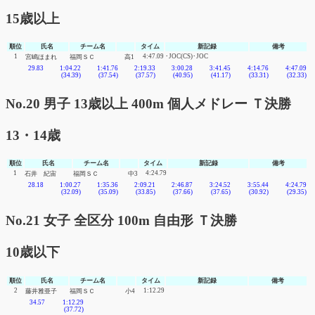
15歳以上
順位
氏名
チーム名
タイム
新記録
備考
1
4:47.09
･JOC(CS)･JOC
宮嶋ほまれ
福岡ＳＣ
高1
29.83
1:04.22
1:41.76
2:19.33
3:00.28
3:41.45
4:14.76
4:47.09
(34.39)
(37.54)
(37.57)
(40.95)
(41.17)
(33.31)
(32.33)
No.20 男子 13歳以上 400m 個人メドレー Ｔ決勝
13・14歳
順位
氏名
チーム名
タイム
新記録
備考
1
4:24.79
石井 紀宙
福岡ＳＣ
中3
28.18
1:00.27
1:35.36
2:09.21
2:46.87
3:24.52
3:55.44
4:24.79
(32.09)
(35.09)
(33.85)
(37.66)
(37.65)
(30.92)
(29.35)
No.21 女子 全区分 100m 自由形 Ｔ決勝
10歳以下
順位
氏名
チーム名
タイム
新記録
備考
2
1:12.29
藤井雅亜子
福岡ＳＣ
小4
34.57
1:12.29
(37.72)