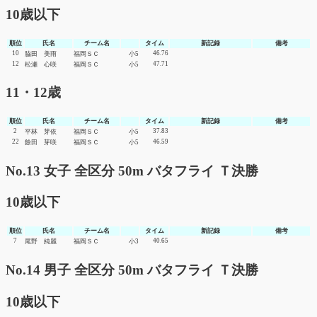
10歳以下
順位
氏名
チーム名
タイム
新記録
備考
10
46.76
脇田 美雨
福岡ＳＣ
小5
12
47.71
松瀬 心咲
福岡ＳＣ
小5
11・12歳
順位
氏名
チーム名
タイム
新記録
備考
2
37.83
平林 芽依
福岡ＳＣ
小5
22
46.59
餘田 芽咲
福岡ＳＣ
小5
No.13 女子 全区分 50m バタフライ Ｔ決勝
10歳以下
順位
氏名
チーム名
タイム
新記録
備考
7
40.65
尾野 純麗
福岡ＳＣ
小3
No.14 男子 全区分 50m バタフライ Ｔ決勝
10歳以下