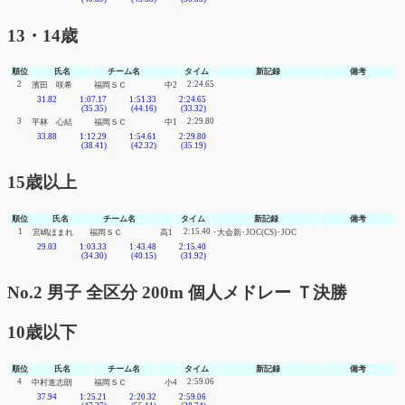
13・14歳
順位
氏名
チーム名
タイム
新記録
備考
2
2:24.65
濱田 咲希
福岡ＳＣ
中2
31.82
1:07.17
1:51.33
2:24.65
(35.35)
(44.16)
(33.32)
3
2:29.80
平林 心結
福岡ＳＣ
中1
33.88
1:12.29
1:54.61
2:29.80
(38.41)
(42.32)
(35.19)
15歳以上
順位
氏名
チーム名
タイム
新記録
備考
1
2:15.40
宮嶋ほまれ
福岡ＳＣ
高1
･大会新･JOC(CS)･JOC
29.03
1:03.33
1:43.48
2:15.40
(34.30)
(40.15)
(31.92)
No.2 男子 全区分 200m 個人メドレー Ｔ決勝
10歳以下
順位
氏名
チーム名
タイム
新記録
備考
4
2:59.06
中村進志朗
福岡ＳＣ
小4
37.94
1:25.21
2:20.32
2:59.06