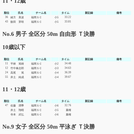
11・12歳
順位
氏名
チーム名
タイム
新記録
備考
36
33.22
緒方 美波
福岡ＳＣ
小5
43
33.81
餘田 芽咲
福岡ＳＣ
小5
No.6 男子 全区分 50m 自由形 Ｔ決勝
10歳以下
順位
氏名
チーム名
タイム
新記録
備考
11
34.48
平林 篤樹
福岡ＳＣ
小2
12
34.63
竹中奏志郎
福岡ＳＣ
小3
24
36.39
高尾 篤
福岡ＳＣ
小4
55
39.67
井土 純成
福岡ＳＣ
小4
11・12歳
順位
氏名
チーム名
タイム
新記録
備考
47
32.76
佐藤 潤季
福岡ＳＣ
小6
井土 翔晴
福岡ＳＣ
小5
棄権
寺本 武弘
福岡ＳＣ
小6
棄権
No.9 女子 全区分 50m 平泳ぎ Ｔ決勝