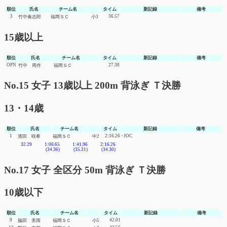
順位
氏名
チーム名
タイム
新記録
備考
3
36.57
竹中奏志郎
福岡ＳＣ
小3
15歳以上
順位
氏名
チーム名
タイム
新記録
備考
OPN
27.38
竹中 周作
福岡ＳＣ
No.15 女子 13歳以上 200m 背泳ぎ Ｔ決勝
13・14歳
順位
氏名
チーム名
タイム
新記録
備考
1
2:16.26
･JOC
濱田 咲希
福岡ＳＣ
中2
32.29
1:06.65
1:41.96
2:16.26
(34.36)
(35.31)
(34.30)
No.17 女子 全区分 50m 背泳ぎ Ｔ決勝
10歳以下
順位
氏名
チーム名
タイム
新記録
備考
9
42.01
脇田 美雨
福岡ＳＣ
小5