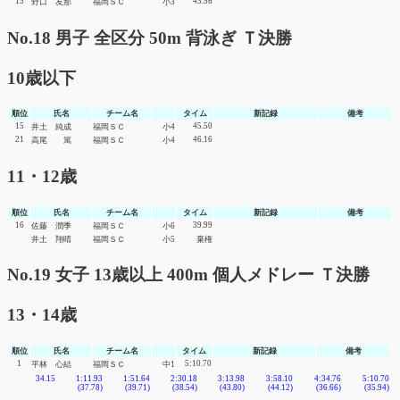
13
43.56
野口 友那
福岡ＳＣ
小3
No.18 男子 全区分 50m 背泳ぎ Ｔ決勝
10歳以下
順位
氏名
チーム名
タイム
新記録
備考
15
45.50
井土 純成
福岡ＳＣ
小4
21
46.16
高尾 篤
福岡ＳＣ
小4
11・12歳
順位
氏名
チーム名
タイム
新記録
備考
16
39.99
佐藤 潤季
福岡ＳＣ
小6
井土 翔晴
福岡ＳＣ
小5
棄権
No.19 女子 13歳以上 400m 個人メドレー Ｔ決勝
13・14歳
順位
氏名
チーム名
タイム
新記録
備考
1
5:10.70
平林 心結
福岡ＳＣ
中1
34.15
1:11.93
1:51.64
2:30.18
3:13.98
3:58.10
4:34.76
5:10.70
(37.78)
(39.71)
(38.54)
(43.80)
(44.12)
(36.66)
(35.94)