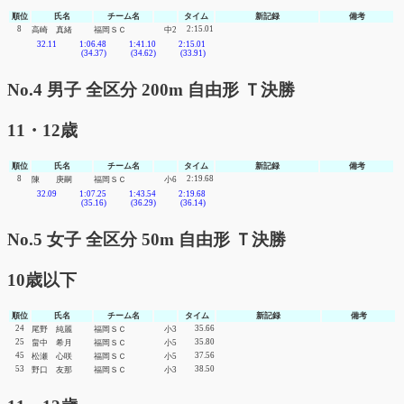
順位
氏名
チーム名
タイム
新記録
備考
8
2:15.01
高崎 真緒
福岡ＳＣ
中2
32.11
1:06.48
1:41.10
2:15.01
(34.37)
(34.62)
(33.91)
No.4 男子 全区分 200m 自由形 Ｔ決勝
11・12歳
順位
氏名
チーム名
タイム
新記録
備考
8
2:19.68
陳 庚嗣
福岡ＳＣ
小6
32.09
1:07.25
1:43.54
2:19.68
(35.16)
(36.29)
(36.14)
No.5 女子 全区分 50m 自由形 Ｔ決勝
10歳以下
順位
氏名
チーム名
タイム
新記録
備考
24
35.66
尾野 純麗
福岡ＳＣ
小3
25
35.80
畠中 希月
福岡ＳＣ
小5
45
37.56
松瀬 心咲
福岡ＳＣ
小5
53
38.50
野口 友那
福岡ＳＣ
小3