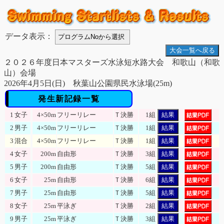
データ表示：
大会一覧へ戻る
２０２６年度日本マスターズ水泳短水路大会 和歌山（和歌
山）会場
2026年4月5日(日) 秋葉山公園県民水泳場(25m)
発生新記録一覧
1
女子
4×50m
フリーリレー
Ｔ決勝
1組
結果
2
男子
4×50m
フリーリレー
Ｔ決勝
1組
結果
3
混合
4×50m
フリーリレー
Ｔ決勝
1組
結果
4
女子
200m
自由形
Ｔ決勝
3組
結果
5
男子
200m
自由形
Ｔ決勝
5組
結果
6
女子
25m
自由形
Ｔ決勝
6組
結果
7
男子
25m
自由形
Ｔ決勝
5組
結果
8
女子
25m
平泳ぎ
Ｔ決勝
2組
結果
9
男子
25m
平泳ぎ
Ｔ決勝
3組
結果