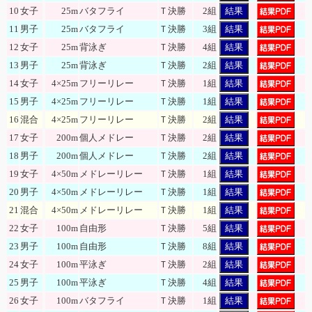
10
女子
25m
バタフライ
Ｔ決勝
2組
結果
11
男子
25m
バタフライ
Ｔ決勝
3組
結果
12
女子
25m
背泳ぎ
Ｔ決勝
4組
結果
13
男子
25m
背泳ぎ
Ｔ決勝
2組
結果
14
女子
4×25m
フリーリレー
Ｔ決勝
1組
結果
15
男子
4×25m
フリーリレー
Ｔ決勝
1組
結果
16
混合
4×25m
フリーリレー
Ｔ決勝
2組
結果
17
女子
200m
個人メドレー
Ｔ決勝
2組
結果
18
男子
200m
個人メドレー
Ｔ決勝
2組
結果
19
女子
4×50m
メドレーリレー
Ｔ決勝
1組
結果
20
男子
4×50m
メドレーリレー
Ｔ決勝
1組
結果
21
混合
4×50m
メドレーリレー
Ｔ決勝
1組
結果
22
女子
100m
自由形
Ｔ決勝
5組
結果
23
男子
100m
自由形
Ｔ決勝
8組
結果
24
女子
100m
平泳ぎ
Ｔ決勝
2組
結果
25
男子
100m
平泳ぎ
Ｔ決勝
4組
結果
26
女子
100m
バタフライ
Ｔ決勝
1組
結果