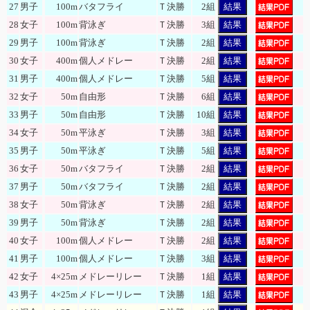
27
男子
100m
バタフライ
Ｔ決勝
2組
結果
28
女子
100m
背泳ぎ
Ｔ決勝
3組
結果
29
男子
100m
背泳ぎ
Ｔ決勝
2組
結果
30
女子
400m
個人メドレー
Ｔ決勝
2組
結果
31
男子
400m
個人メドレー
Ｔ決勝
5組
結果
32
女子
50m
自由形
Ｔ決勝
6組
結果
33
男子
50m
自由形
Ｔ決勝
10組
結果
34
女子
50m
平泳ぎ
Ｔ決勝
3組
結果
35
男子
50m
平泳ぎ
Ｔ決勝
5組
結果
36
女子
50m
バタフライ
Ｔ決勝
2組
結果
37
男子
50m
バタフライ
Ｔ決勝
2組
結果
38
女子
50m
背泳ぎ
Ｔ決勝
2組
結果
39
男子
50m
背泳ぎ
Ｔ決勝
2組
結果
40
女子
100m
個人メドレー
Ｔ決勝
2組
結果
41
男子
100m
個人メドレー
Ｔ決勝
3組
結果
42
女子
4×25m
メドレーリレー
Ｔ決勝
1組
結果
43
男子
4×25m
メドレーリレー
Ｔ決勝
1組
結果