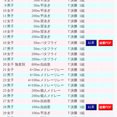
8
女子
50m
平泳ぎ
Ｔ決勝
1組
9
男子
50m
平泳ぎ
Ｔ決勝
1組
10
女子
200m
平泳ぎ
Ｔ決勝
1組
11
男子
200m
平泳ぎ
Ｔ決勝
1組
12
女子
50m
背泳ぎ
Ｔ決勝
1組
13
男子
50m
背泳ぎ
Ｔ決勝
1組
14
女子
200m
背泳ぎ
Ｔ決勝
1組
15
男子
200m
背泳ぎ
Ｔ決勝
1組
16
女子
50m
バタフライ
Ｔ決勝
1組
結果
17
男子
50m
バタフライ
Ｔ決勝
1組
18
女子
200m
バタフライ
Ｔ決勝
1組
19
男子
200m
バタフライ
Ｔ決勝
1組
20
女子
無差別
800m
自由形
Ｔ決勝
1組
21
女子
4×50m
メドレーリレー
Ｔ決勝
1組
22
男子
4×50m
メドレーリレー
Ｔ決勝
1組
23
女子
4×100m
メドレーリレー
Ｔ決勝
1組
24
男子
4×100m
メドレーリレー
Ｔ決勝
1組
25
女子
200m
個人メドレー
Ｔ決勝
1組
26
男子
200m
個人メドレー
Ｔ決勝
1組
27
女子
100m
自由形
Ｔ決勝
1組
28
男子
100m
自由形
Ｔ決勝
1組
結果
29
女子
100m
平泳ぎ
Ｔ決勝
1組