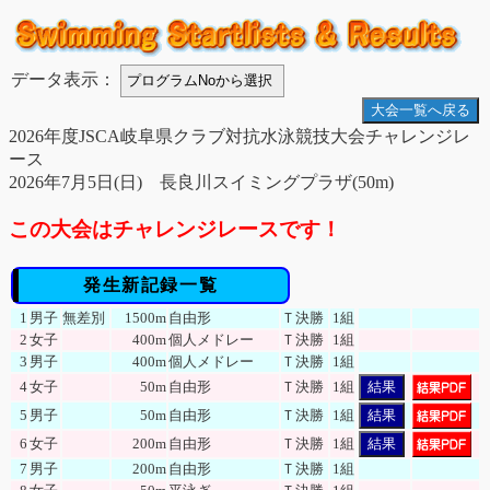
データ表示：
大会一覧へ戻る
2026年度JSCA岐阜県クラブ対抗水泳競技大会チャレンジレ
ース
2026年7月5日(日) 長良川スイミングプラザ(50m)
この大会はチャレンジレースです！
発生新記録一覧
1
男子
無差別
1500m
自由形
Ｔ決勝
1組
2
女子
400m
個人メドレー
Ｔ決勝
1組
3
男子
400m
個人メドレー
Ｔ決勝
1組
4
女子
50m
自由形
Ｔ決勝
1組
結果
5
男子
50m
自由形
Ｔ決勝
1組
結果
6
女子
200m
自由形
Ｔ決勝
1組
結果
7
男子
200m
自由形
Ｔ決勝
1組