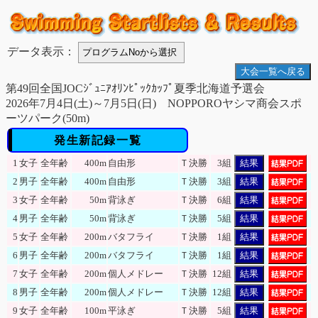
データ表示：
大会一覧へ戻る
第49回全国JOCｼﾞｭﾆｱｵﾘﾝﾋﾟｯｸｶｯﾌﾟ夏季北海道予選会
2026年7月4日(土)～7月5日(日) NOPPOROヤシマ商会スポ
ーツパーク(50m)
発生新記録一覧
1
女子
全年齢
400m
自由形
Ｔ決勝
3組
結果
2
男子
全年齢
400m
自由形
Ｔ決勝
3組
結果
3
女子
全年齢
50m
背泳ぎ
Ｔ決勝
6組
結果
4
男子
全年齢
50m
背泳ぎ
Ｔ決勝
5組
結果
5
女子
全年齢
200m
バタフライ
Ｔ決勝
1組
結果
6
男子
全年齢
200m
バタフライ
Ｔ決勝
1組
結果
7
女子
全年齢
200m
個人メドレー
Ｔ決勝
12組
結果
8
男子
全年齢
200m
個人メドレー
Ｔ決勝
12組
結果
9
女子
全年齢
100m
平泳ぎ
Ｔ決勝
5組
結果