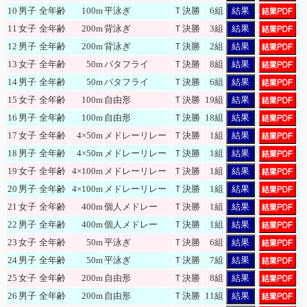
10
男子
全年齢
100m
平泳ぎ
Ｔ決勝
6組
結果
11
女子
全年齢
200m
背泳ぎ
Ｔ決勝
3組
結果
12
男子
全年齢
200m
背泳ぎ
Ｔ決勝
2組
結果
13
女子
全年齢
50m
バタフライ
Ｔ決勝
8組
結果
14
男子
全年齢
50m
バタフライ
Ｔ決勝
6組
結果
15
女子
全年齢
100m
自由形
Ｔ決勝
19組
結果
16
男子
全年齢
100m
自由形
Ｔ決勝
18組
結果
17
女子
全年齢
4×50m
メドレーリレー
Ｔ決勝
1組
結果
18
男子
全年齢
4×50m
メドレーリレー
Ｔ決勝
1組
結果
19
女子
全年齢
4×100m
メドレーリレー
Ｔ決勝
1組
結果
20
男子
全年齢
4×100m
メドレーリレー
Ｔ決勝
1組
結果
21
女子
全年齢
400m
個人メドレー
Ｔ決勝
1組
結果
22
男子
全年齢
400m
個人メドレー
Ｔ決勝
1組
結果
23
女子
全年齢
50m
平泳ぎ
Ｔ決勝
6組
結果
24
男子
全年齢
50m
平泳ぎ
Ｔ決勝
7組
結果
25
女子
全年齢
200m
自由形
Ｔ決勝
8組
結果
26
男子
全年齢
200m
自由形
Ｔ決勝
11組
結果