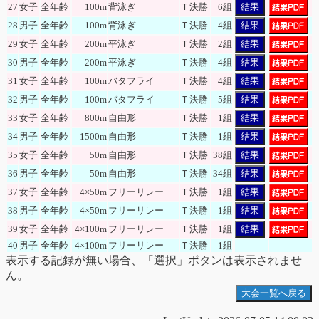
27
女子
全年齢
100m
背泳ぎ
Ｔ決勝
6組
結果
28
男子
全年齢
100m
背泳ぎ
Ｔ決勝
4組
結果
29
女子
全年齢
200m
平泳ぎ
Ｔ決勝
2組
結果
30
男子
全年齢
200m
平泳ぎ
Ｔ決勝
4組
結果
31
女子
全年齢
100m
バタフライ
Ｔ決勝
4組
結果
32
男子
全年齢
100m
バタフライ
Ｔ決勝
5組
結果
33
女子
全年齢
800m
自由形
Ｔ決勝
1組
結果
34
男子
全年齢
1500m
自由形
Ｔ決勝
1組
結果
35
女子
全年齢
50m
自由形
Ｔ決勝
38組
結果
36
男子
全年齢
50m
自由形
Ｔ決勝
34組
結果
37
女子
全年齢
4×50m
フリーリレー
Ｔ決勝
1組
結果
38
男子
全年齢
4×50m
フリーリレー
Ｔ決勝
1組
結果
39
女子
全年齢
4×100m
フリーリレー
Ｔ決勝
1組
結果
40
男子
全年齢
4×100m
フリーリレー
Ｔ決勝
1組
表示する記録が無い場合、「選択」ボタンは表示されませ
ん。
大会一覧へ戻る