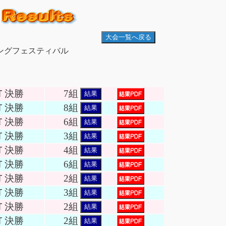
大会一覧へ戻る
ングフェスティバル
Ｔ決勝
7組
結果
Ｔ決勝
8組
結果
Ｔ決勝
6組
結果
Ｔ決勝
3組
結果
Ｔ決勝
4組
結果
Ｔ決勝
6組
結果
Ｔ決勝
2組
結果
Ｔ決勝
3組
結果
Ｔ決勝
2組
結果
Ｔ決勝
2組
結果