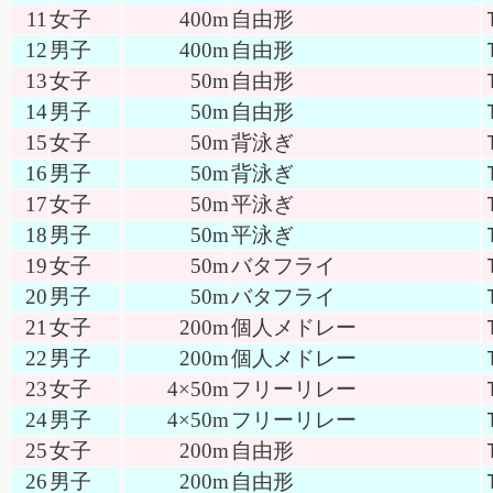
11
女子
400m
自由形
12
男子
400m
自由形
13
女子
50m
自由形
14
男子
50m
自由形
15
女子
50m
背泳ぎ
16
男子
50m
背泳ぎ
17
女子
50m
平泳ぎ
18
男子
50m
平泳ぎ
19
女子
50m
バタフライ
20
男子
50m
バタフライ
21
女子
200m
個人メドレー
22
男子
200m
個人メドレー
23
女子
4×50m
フリーリレー
24
男子
4×50m
フリーリレー
25
女子
200m
自由形
26
男子
200m
自由形