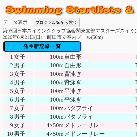
データ表示：
第95回日本スイミングクラブ協会関東支部マスターズスイミ
2026年6月21日(日) 町田市立室内プール(50m)
発生新記録一覧
1
女子
100m
自由形
2
男子
100m
自由形
3
女子
100m
背泳ぎ
4
男子
100m
背泳ぎ
5
女子
100m
平泳ぎ
6
男子
100m
平泳ぎ
7
女子
100m
バタフライ
8
男子
100m
バタフライ
9
女子
4×50m
メドレーリレー
10
男子
4×50m
メドレーリレー