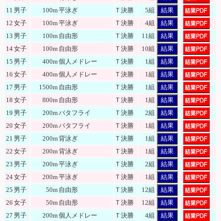
11
男子
100m
平泳ぎ
Ｔ決勝
5組
結果
12
女子
100m
平泳ぎ
Ｔ決勝
4組
結果
13
男子
100m
自由形
Ｔ決勝
11組
結果
14
女子
100m
自由形
Ｔ決勝
10組
結果
15
男子
400m
個人メドレー
Ｔ決勝
1組
結果
16
女子
400m
個人メドレー
Ｔ決勝
1組
結果
17
男子
1500m
自由形
Ｔ決勝
1組
結果
18
女子
800m
自由形
Ｔ決勝
1組
結果
19
男子
200m
バタフライ
Ｔ決勝
2組
結果
20
女子
200m
バタフライ
Ｔ決勝
1組
結果
21
男子
200m
背泳ぎ
Ｔ決勝
1組
結果
22
女子
200m
背泳ぎ
Ｔ決勝
1組
結果
23
男子
200m
平泳ぎ
Ｔ決勝
2組
結果
24
女子
200m
平泳ぎ
Ｔ決勝
1組
結果
25
男子
50m
自由形
Ｔ決勝
12組
結果
26
女子
50m
自由形
Ｔ決勝
12組
結果
27
男子
200m
個人メドレー
Ｔ決勝
4組
結果