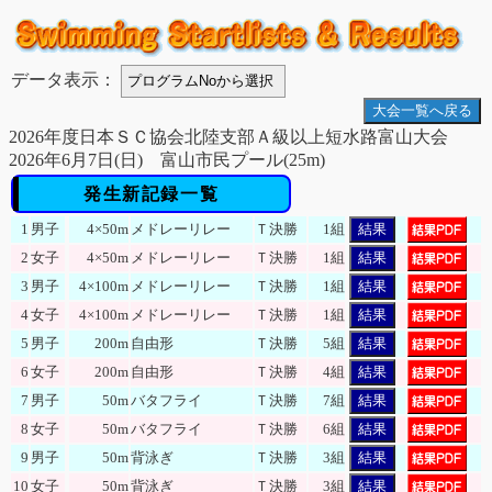
データ表示：
大会一覧へ戻る
2026年度日本ＳＣ協会北陸支部Ａ級以上短水路富山大会
2026年6月7日(日) 富山市民プール(25m)
発生新記録一覧
1
男子
4×50m
メドレーリレー
Ｔ決勝
1組
結果
2
女子
4×50m
メドレーリレー
Ｔ決勝
1組
結果
3
男子
4×100m
メドレーリレー
Ｔ決勝
1組
結果
4
女子
4×100m
メドレーリレー
Ｔ決勝
1組
結果
5
男子
200m
自由形
Ｔ決勝
5組
結果
6
女子
200m
自由形
Ｔ決勝
4組
結果
7
男子
50m
バタフライ
Ｔ決勝
7組
結果
8
女子
50m
バタフライ
Ｔ決勝
6組
結果
9
男子
50m
背泳ぎ
Ｔ決勝
3組
結果
10
女子
50m
背泳ぎ
Ｔ決勝
3組
結果