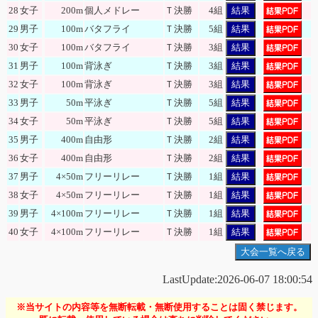
28
女子
200m
個人メドレー
Ｔ決勝
4組
結果
29
男子
100m
バタフライ
Ｔ決勝
5組
結果
30
女子
100m
バタフライ
Ｔ決勝
3組
結果
31
男子
100m
背泳ぎ
Ｔ決勝
3組
結果
32
女子
100m
背泳ぎ
Ｔ決勝
3組
結果
33
男子
50m
平泳ぎ
Ｔ決勝
5組
結果
34
女子
50m
平泳ぎ
Ｔ決勝
5組
結果
35
男子
400m
自由形
Ｔ決勝
2組
結果
36
女子
400m
自由形
Ｔ決勝
2組
結果
37
男子
4×50m
フリーリレー
Ｔ決勝
1組
結果
38
女子
4×50m
フリーリレー
Ｔ決勝
1組
結果
39
男子
4×100m
フリーリレー
Ｔ決勝
1組
結果
40
女子
4×100m
フリーリレー
Ｔ決勝
1組
結果
大会一覧へ戻る
LastUpdate:2026-06-07 18:00:54
※当サイトの内容等を無断転載・無断使用することは固く禁じます。