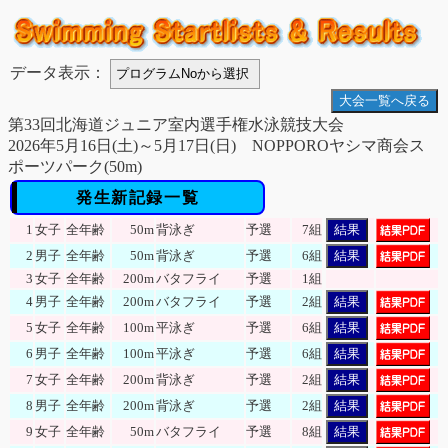
データ表示：
大会一覧へ戻る
第33回北海道ジュニア室内選手権水泳競技大会
2026年5月16日(土)～5月17日(日) NOPPOROヤシマ商会ス
ポーツパーク(50m)
発生新記録一覧
1
女子
全年齢
50m
背泳ぎ
予選
7組
結果
2
男子
全年齢
50m
背泳ぎ
予選
6組
結果
3
女子
全年齢
200m
バタフライ
予選
1組
4
男子
全年齢
200m
バタフライ
予選
2組
結果
5
女子
全年齢
100m
平泳ぎ
予選
6組
結果
6
男子
全年齢
100m
平泳ぎ
予選
6組
結果
7
女子
全年齢
200m
背泳ぎ
予選
2組
結果
8
男子
全年齢
200m
背泳ぎ
予選
2組
結果
9
女子
全年齢
50m
バタフライ
予選
8組
結果