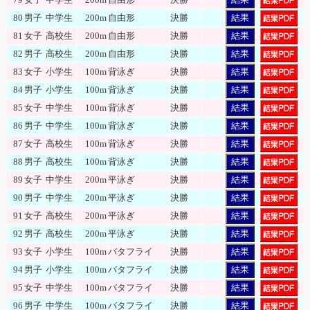
80
男子
中学生
200m
自由形
決勝
結果
81
女子
高校生
200m
自由形
決勝
結果
82
男子
高校生
200m
自由形
決勝
結果
83
女子
小学生
100m
背泳ぎ
決勝
結果
84
男子
小学生
100m
背泳ぎ
決勝
結果
85
女子
中学生
100m
背泳ぎ
決勝
結果
86
男子
中学生
100m
背泳ぎ
決勝
結果
87
女子
高校生
100m
背泳ぎ
決勝
結果
88
男子
高校生
100m
背泳ぎ
決勝
結果
89
女子
中学生
200m
平泳ぎ
決勝
結果
90
男子
中学生
200m
平泳ぎ
決勝
結果
91
女子
高校生
200m
平泳ぎ
決勝
結果
92
男子
高校生
200m
平泳ぎ
決勝
結果
93
女子
小学生
100m
バタフライ
決勝
結果
94
男子
小学生
100m
バタフライ
決勝
結果
95
女子
中学生
100m
バタフライ
決勝
結果
96
男子
中学生
100m
バタフライ
決勝
結果