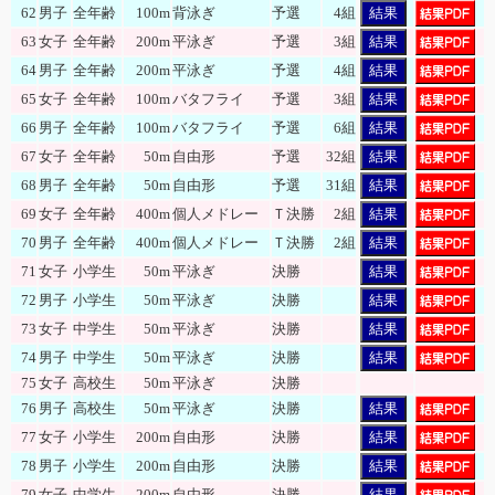
62
男子
全年齢
100m
背泳ぎ
予選
4組
結果
63
女子
全年齢
200m
平泳ぎ
予選
3組
結果
64
男子
全年齢
200m
平泳ぎ
予選
4組
結果
65
女子
全年齢
100m
バタフライ
予選
3組
結果
66
男子
全年齢
100m
バタフライ
予選
6組
結果
67
女子
全年齢
50m
自由形
予選
32組
結果
68
男子
全年齢
50m
自由形
予選
31組
結果
69
女子
全年齢
400m
個人メドレー
Ｔ決勝
2組
結果
70
男子
全年齢
400m
個人メドレー
Ｔ決勝
2組
結果
71
女子
小学生
50m
平泳ぎ
決勝
結果
72
男子
小学生
50m
平泳ぎ
決勝
結果
73
女子
中学生
50m
平泳ぎ
決勝
結果
74
男子
中学生
50m
平泳ぎ
決勝
結果
75
女子
高校生
50m
平泳ぎ
決勝
76
男子
高校生
50m
平泳ぎ
決勝
結果
77
女子
小学生
200m
自由形
決勝
結果
78
男子
小学生
200m
自由形
決勝
結果
79
女子
中学生
200m
自由形
決勝
結果