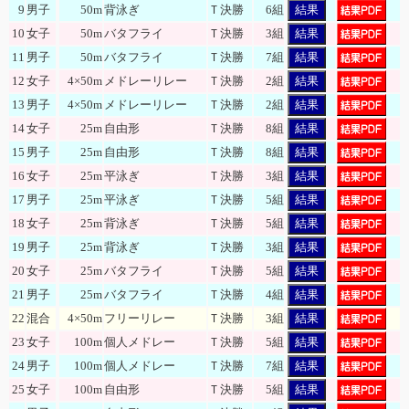
9
男子
50m
背泳ぎ
Ｔ決勝
6組
結果
10
女子
50m
バタフライ
Ｔ決勝
3組
結果
11
男子
50m
バタフライ
Ｔ決勝
7組
結果
12
女子
4×50m
メドレーリレー
Ｔ決勝
2組
結果
13
男子
4×50m
メドレーリレー
Ｔ決勝
2組
結果
14
女子
25m
自由形
Ｔ決勝
8組
結果
15
男子
25m
自由形
Ｔ決勝
8組
結果
16
女子
25m
平泳ぎ
Ｔ決勝
3組
結果
17
男子
25m
平泳ぎ
Ｔ決勝
5組
結果
18
女子
25m
背泳ぎ
Ｔ決勝
5組
結果
19
男子
25m
背泳ぎ
Ｔ決勝
3組
結果
20
女子
25m
バタフライ
Ｔ決勝
5組
結果
21
男子
25m
バタフライ
Ｔ決勝
4組
結果
22
混合
4×50m
フリーリレー
Ｔ決勝
3組
結果
23
女子
100m
個人メドレー
Ｔ決勝
5組
結果
24
男子
100m
個人メドレー
Ｔ決勝
7組
結果
25
女子
100m
自由形
Ｔ決勝
5組
結果