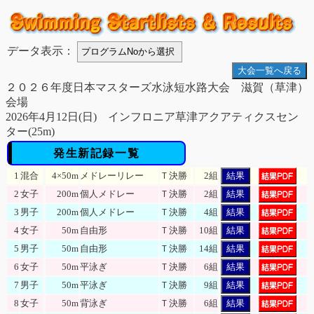
データ表示：
大会一覧へ戻る
２０２６年度日本マスターズ水泳短水路大会 滋賀（草津）
会場
2026年4月12日(日) インフロニア草津アクアティクスセン
ター(25m)
発生新記録一覧
1
混合
4×50m
メドレーリレー
Ｔ決勝
2組
結果
2
女子
200m
個人メドレー
Ｔ決勝
2組
結果
3
男子
200m
個人メドレー
Ｔ決勝
4組
結果
4
女子
50m
自由形
Ｔ決勝
10組
結果
5
男子
50m
自由形
Ｔ決勝
14組
結果
6
女子
50m
平泳ぎ
Ｔ決勝
6組
結果
7
男子
50m
平泳ぎ
Ｔ決勝
9組
結果
8
女子
50m
背泳ぎ
Ｔ決勝
6組
結果