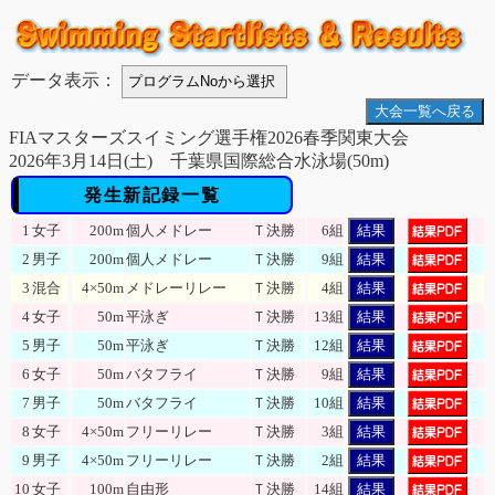
データ表示：
大会一覧へ戻る
FIAマスターズスイミング選手権2026春季関東大会
2026年3月14日(土) 千葉県国際総合水泳場(50m)
発生新記録一覧
1
女子
200m
個人メドレー
Ｔ決勝
6組
結果
2
男子
200m
個人メドレー
Ｔ決勝
9組
結果
3
混合
4×50m
メドレーリレー
Ｔ決勝
4組
結果
4
女子
50m
平泳ぎ
Ｔ決勝
13組
結果
5
男子
50m
平泳ぎ
Ｔ決勝
12組
結果
6
女子
50m
バタフライ
Ｔ決勝
9組
結果
7
男子
50m
バタフライ
Ｔ決勝
10組
結果
8
女子
4×50m
フリーリレー
Ｔ決勝
3組
結果
9
男子
4×50m
フリーリレー
Ｔ決勝
2組
結果
10
女子
100m
自由形
Ｔ決勝
14組
結果