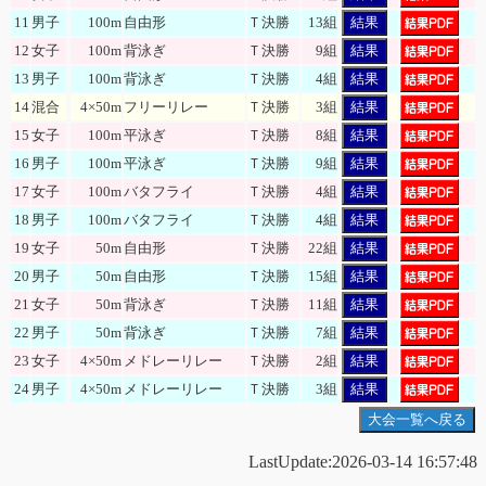
11
男子
100m
自由形
Ｔ決勝
13組
結果
12
女子
100m
背泳ぎ
Ｔ決勝
9組
結果
13
男子
100m
背泳ぎ
Ｔ決勝
4組
結果
14
混合
4×50m
フリーリレー
Ｔ決勝
3組
結果
15
女子
100m
平泳ぎ
Ｔ決勝
8組
結果
16
男子
100m
平泳ぎ
Ｔ決勝
9組
結果
17
女子
100m
バタフライ
Ｔ決勝
4組
結果
18
男子
100m
バタフライ
Ｔ決勝
4組
結果
19
女子
50m
自由形
Ｔ決勝
22組
結果
20
男子
50m
自由形
Ｔ決勝
15組
結果
21
女子
50m
背泳ぎ
Ｔ決勝
11組
結果
22
男子
50m
背泳ぎ
Ｔ決勝
7組
結果
23
女子
4×50m
メドレーリレー
Ｔ決勝
2組
結果
24
男子
4×50m
メドレーリレー
Ｔ決勝
3組
結果
大会一覧へ戻る
LastUpdate:2026-03-14 16:57:48