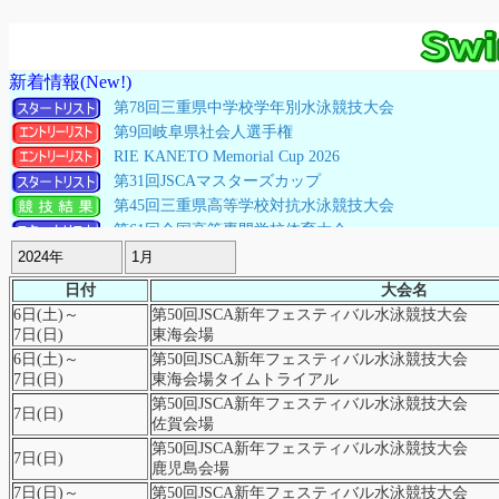
新着情報(New!)
第78回三重県中学校学年別水泳競技大会
第9回岐阜県社会人選手権
RIE KANETO Memorial Cup 2026
第31回JSCAマスターズカップ
第45回三重県高等学校対抗水泳競技大会
第61回全国高等専門学校体育大会
横浜市民スポーツ大会(高校生)
第3回埼玉県マスターズ選手権水泳競技大会
日付
大会名
横浜市民スポーツ大会(中学・一般)
6日(土)～
第50回JSCA新年フェスティバル水泳競技大会
愛知県スプリント選手権水泳競技大会
7日(日)
東海会場
とびうお杯全国少年少女水泳競技大会
6日(土)～
第50回JSCA新年フェスティバル水泳競技大会
名古屋市民スポーツ祭
7日(日)
東海会場タイムトライアル
第49回 横浜ジュニア水泳競技大会
第50回JSCA新年フェスティバル水泳競技大会
7日(日)
佐賀会場
第６３回名古屋地区高等学校水泳競技大会
第50回JSCA新年フェスティバル水泳競技大会
全九州SC夏季水泳競技大会
7日(日)
鹿児島会場
愛知県中学校
7日(日)～
第50回JSCA新年フェスティバル水泳競技大会