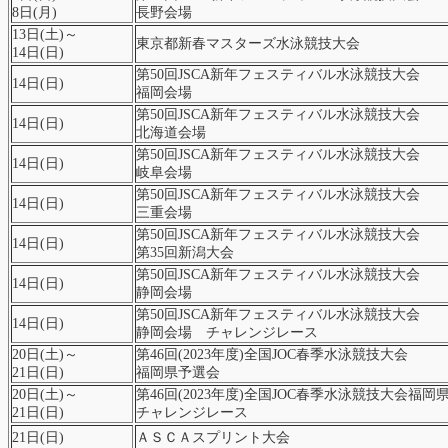
第49回(2026年度)全国JOC夏季予選会チャレンジレース
8日(月)
長野会場
令和８年度尾張・知多支部合同水泳競技大会
13日(土)～
東京都新春マスターズ水泳競技大会
令和８年度東三河高等学校水泳選手権大会
14日(日)
第50回JSCA新年フェスティバル水泳競技大会
14日(日)
福岡会場
第50回JSCA新年フェスティバル水泳競技大会
14日(日)
北海道会場
第50回JSCA新年フェスティバル水泳競技大会
14日(日)
岐阜会場
第50回JSCA新年フェスティバル水泳競技大会
14日(日)
三重会場
第50回JSCA新年フェスティバル水泳競技大会
14日(日)
第35回新潟大会
第50回JSCA新年フェスティバル水泳競技大会
14日(日)
静岡会場
第50回JSCA新年フェスティバル水泳競技大会
14日(日)
静岡会場 チャレンジレース
20日(土)～
第46回(2023年度)全国JOC春季水泳競技大会
21日(日)
福岡県予選会
20日(土)～
第46回(2023年度)全国JOC春季水泳競技大会福岡
21日(日)
チャレンジレース
21日(日)
ＡＳＣＡスプリント大会